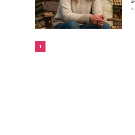
de
tr
1