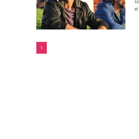
so
el
1