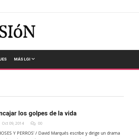
JES
MÁS LGI
ncajar los golpes de la vida
Oct 09, 2014
00
IOSES Y PERROS’ / David Marqués escribe y dirige un drama