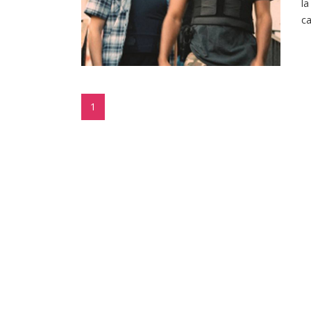
la
ca
1