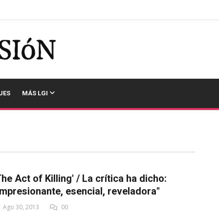
JES
MÁS LGI
The Act of Killing' / La crítica ha dicho:
Impresionante, esencial, reveladora"
Ago 30, 2013
00