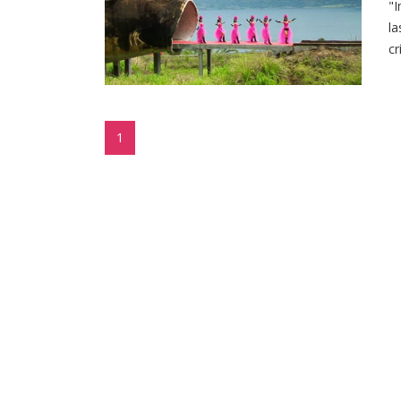
"I
la
cr
1