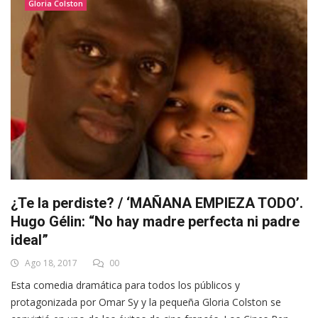
Gloria Colston
¿Te la perdiste? / ‘MAÑANA EMPIEZA TODO’.
Hugo Gélin: “No hay madre perfecta ni padre
ideal”
Ago 18, 2017
00
Esta comedia dramática para todos los públicos y
protagonizada por Omar Sy y la pequeña Gloria Colston se