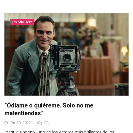
I'm Still Here
“Ódiame o quiéreme. Solo no me
malentiendas”
Dic 19, 2012
00
Joaquin Phoenix, uno de los actores más brillantes de los