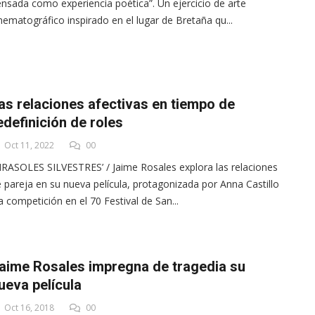
nsada como experiencia poética”. Un ejercicio de arte
nematográfico inspirado en el lugar de Bretaña qu...
as relaciones afectivas en tiempo de
edefinición de roles
Oct 11, 2022
00
IRASOLES SILVESTRES’ / Jaime Rosales explora las relaciones
 pareja en su nueva película, protagonizada por Anna Castillo
a competición en el 70 Festival de San...
aime Rosales impregna de tragedia su
ueva película
Oct 16, 2018
00