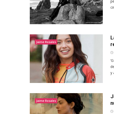
pe
ci
L
Jaime Rosales
r
‘G
de
y 
J
Jaime Rosales
n