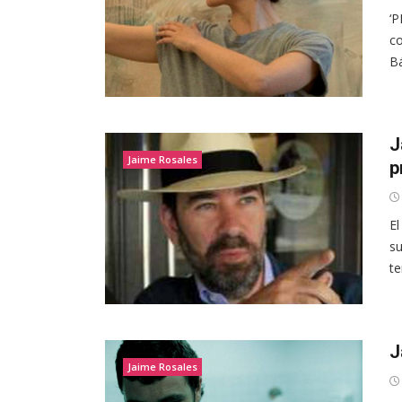
‘P
co
Bá
J
Jaime Rosales
p
El
su
te
J
Jaime Rosales