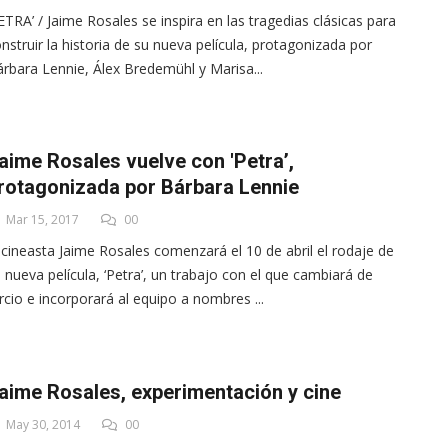
ETRA’ / Jaime Rosales se inspira en las tragedias clásicas para
nstruir la historia de su nueva película, protagonizada por
rbara Lennie, Álex Bredemühl y Marisa...
aime Rosales vuelve con 'Petra’,
rotagonizada por Bárbara Lennie
Mar 15, 2017
00
 cineasta Jaime Rosales comenzará el 10 de abril el rodaje de
 nueva película, ‘Petra’, un trabajo con el que cambiará de
rcio e incorporará al equipo a nombres ...
aime Rosales, experimentación y cine
May 30, 2014
00