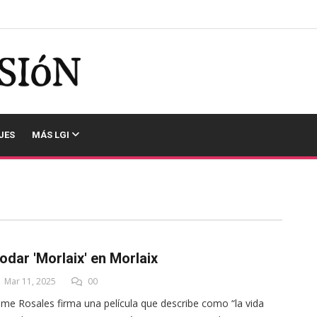
JES
MÁS LGI
odar 'Morlaix' en Morlaix
Mar 11, 2025
00
ime Rosales firma una película que describe como “la vida