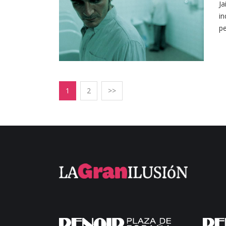
Ja
in
pe
1
2
>>