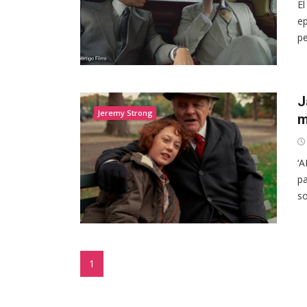
El
ep
pe
J
Jeremy Strong
m
‘A
pa
so
1