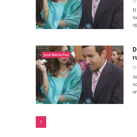
El
su
op
D
José María Pou
r
‘A
so
un
1