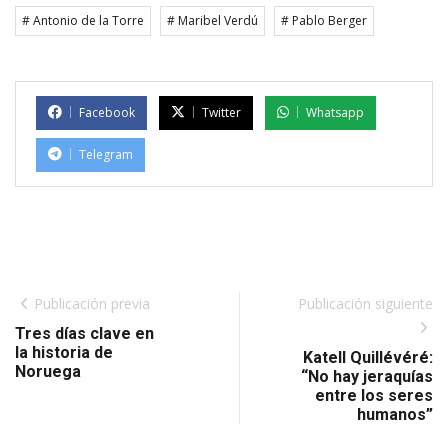
# Antonio de la Torre
# Maribel Verdú
# Pablo Berger
Facebook
Twitter
Whatsapp
Telegram
Publicación previa
Publicación siguiente
Tres días clave en
la historia de
Katell Quillévéré:
Noruega
“No hay jeraquías
entre los seres
humanos”