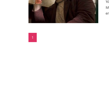
‘K
Mu
en
1