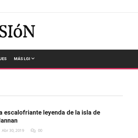
JES
MÁS LGI
a escalofriante leyenda de la isla de
lannan
Abr 30, 2019
00