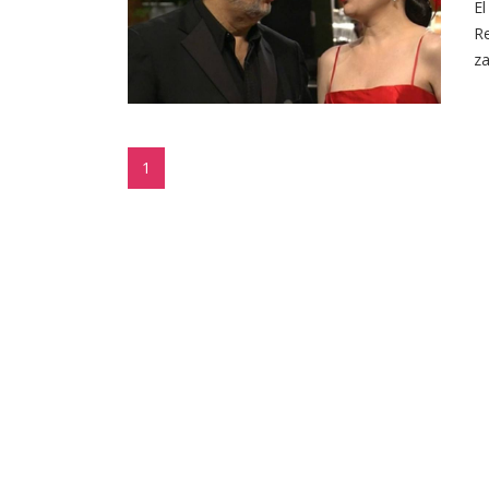
El
Re
za
1