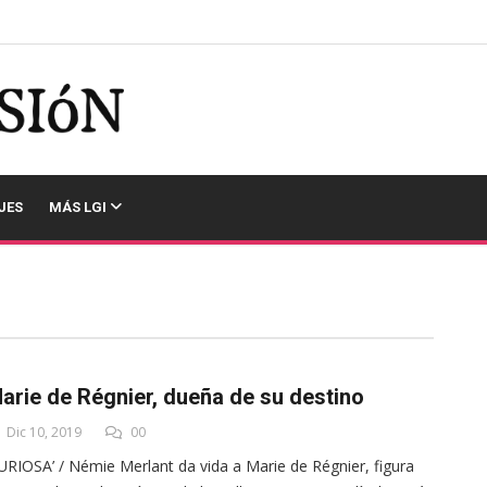
JES
MÁS LGI
arie de Régnier, dueña de su destino
Dic 10, 2019
00
URIOSA’ / Némie Merlant da vida a Marie de Régnier, figura