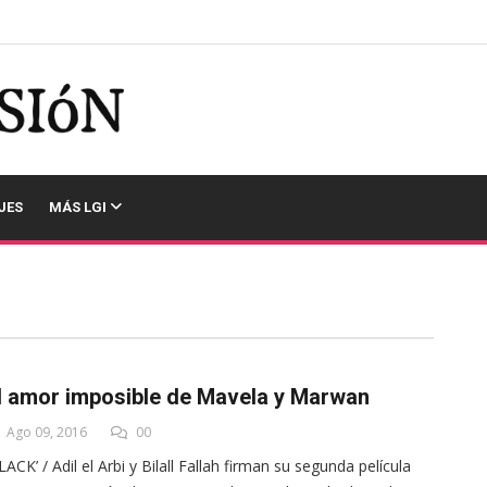
JES
MÁS LGI
l amor imposible de Mavela y Marwan
Ago 09, 2016
00
LACK’ / Adil el Arbi y Bilall Fallah firman su segunda película