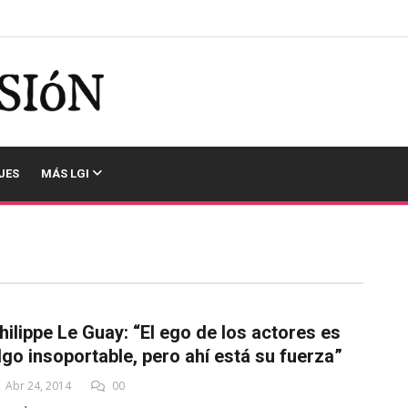
JES
MÁS LGI
hilippe Le Guay: “El ego de los actores es
lgo insoportable, pero ahí está su fuerza”
Abr 24, 2014
00