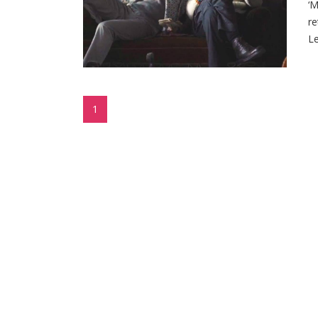
‘M
re
Le
1