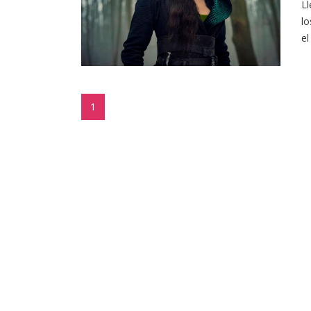
Ll
lo
el
1