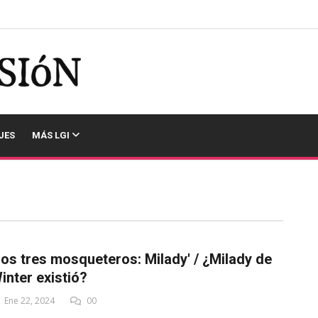
JES
MÁS LGI
Los tres mosqueteros: Milady' / ¿Milady de
inter existió?
Ene 22, 2024
00