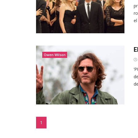
pr
ro
el
E
Owen Wilson
‘P
de
de
1