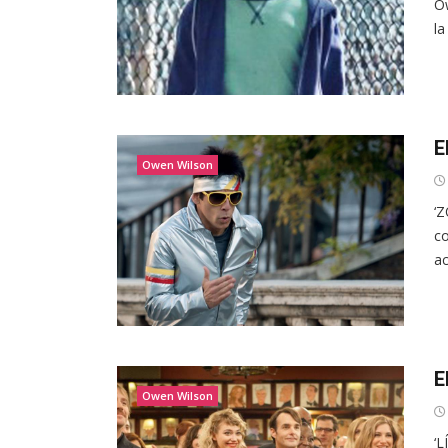
Ow
la
E
Owen Wilson
‘Z
co
ac
E
Owen Wilson
‘