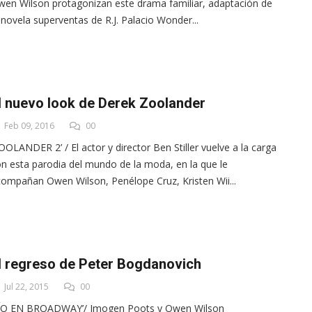
en Wilson protagonizan este drama familiar, adaptación de
 novela superventas de R.J. Palacio Wonder...
l nuevo look de Derek Zoolander
Feb 09, 2016
00
OOLANDER 2’ / El actor y director Ben Stiller vuelve a la carga
n esta parodia del mundo de la moda, en la que le
ompañan Owen Wilson, Penélope Cruz, Kristen Wii...
l regreso de Peter Bogdanovich
Jul 22, 2015
00
LÍO EN BROADWAY’/ Imogen Poots y Owen Wilson