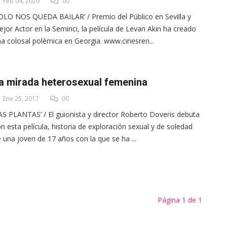
Feb 04, 2020
00
OLO NOS QUEDA BAILAR’ / Premio del Público en Sevilla y
jor Actor en la Seminci, la película de Levan Akin ha creado
a colosal polémica en Georgia. www.cinesren...
a mirada heterosexual femenina
Ene 25, 2017
00
AS PLANTAS’ / El guionista y director Roberto Doveris debuta
n esta película, historia de exploración sexual y de soledad
 una joven de 17 años con la que se ha ...
Página 1 de 1