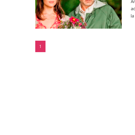
Ar
ad
la
1