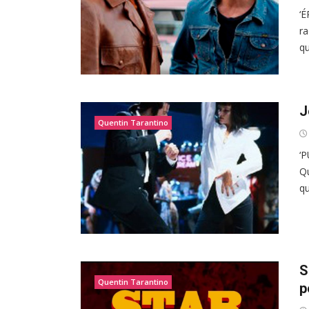
‘
ra
qu
J
Quentin Tarantino
‘P
Qu
qu
S
Quentin Tarantino
p