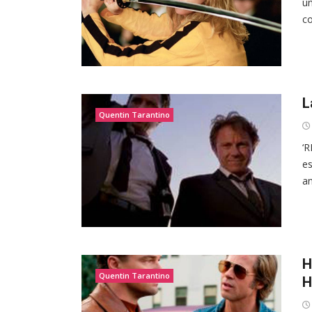
ún
co
L
Quentin Tarantino
‘R
es
an
H
Quentin Tarantino
H