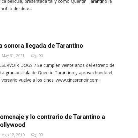
ica película, presentada tal y como Quentin Tarantino la
ncibió desde e...
a sonora llegada de Tarantino
May 31, 2021
00
ESERVOIR DOGS’ / Se cumplen veinte años del estreno de
ta gran película de Quentin Tarantino y aprovechando el
iversario vuelve a los cines. www.cinesrenoir.com...
omenaje y lo contrario de Tarantino a
ollywood
Ago 12, 2019
00