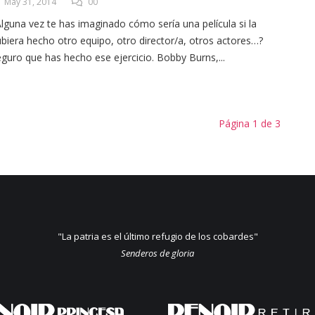
May 31, 2014
00
lguna vez te has imaginado cómo sería una película si la
biera hecho otro equipo, otro director/a, otros actores…?
guro que has hecho ese ejercicio. Bobby Burns,...
Página 1 de 3
"La patria es el último refugio de los cobardes"
Senderos de gloria