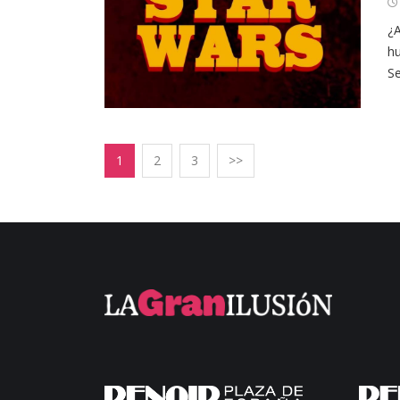
¿A
hu
Se
1
2
3
>>