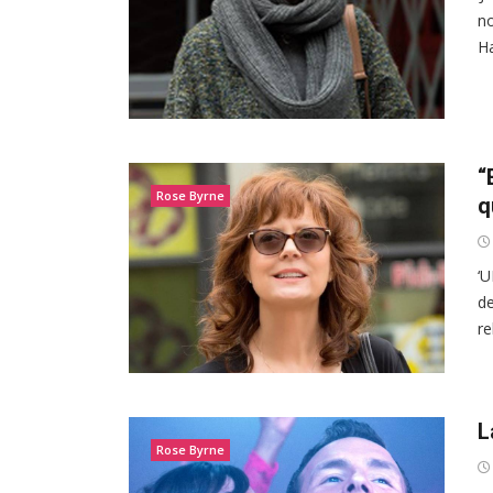
no
Ha
“
Rose Byrne
q
‘U
de
re
L
Rose Byrne