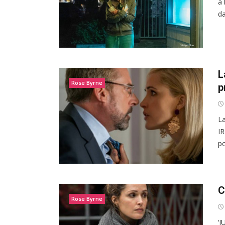
a 
da
L
Rose Byrne
p
La
IR
po
C
Rose Byrne
‘J