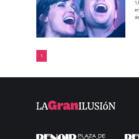
‘L
en
de
1