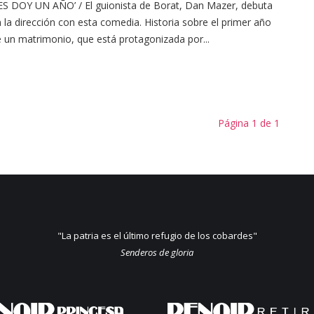
ES DOY UN AÑO’ / El guionista de Borat, Dan Mazer, debuta
 la dirección con esta comedia. Historia sobre el primer año
 un matrimonio, que está protagonizada por...
Página 1 de 1
"La patria es el último refugio de los cobardes"
Senderos de gloria