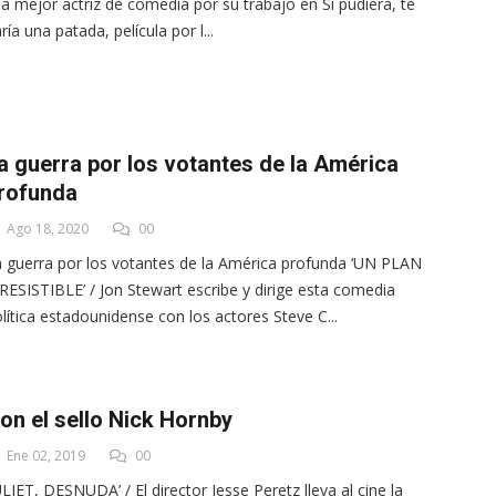
la mejor actriz de comedia por su trabajo en Si pudiera, te
ría una patada, película por l...
a guerra por los votantes de la América
rofunda
Ago 18, 2020
00
 guerra por los votantes de la América profunda ‘UN PLAN
RESISTIBLE’ / Jon Stewart escribe y dirige esta comedia
lítica estadounidense con los actores Steve C...
on el sello Nick Hornby
Ene 02, 2019
00
ULIET, DESNUDA’ / El director Jesse Peretz lleva al cine la