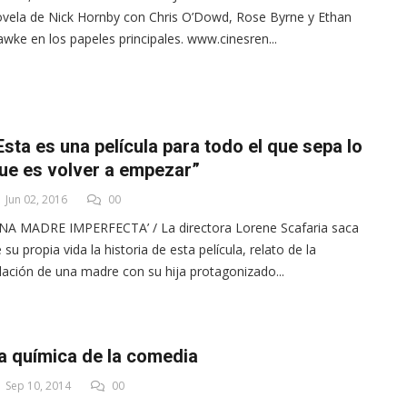
vela de Nick Hornby con Chris O’Dowd, Rose Byrne y Ethan
wke en los papeles principales. www.cinesren...
Esta es una película para todo el que sepa lo
ue es volver a empezar”
Jun 02, 2016
00
NA MADRE IMPERFECTA’ / La directora Lorene Scafaria saca
 su propia vida la historia de esta película, relato de la
lación de una madre con su hija protagonizado...
a química de la comedia
Sep 10, 2014
00