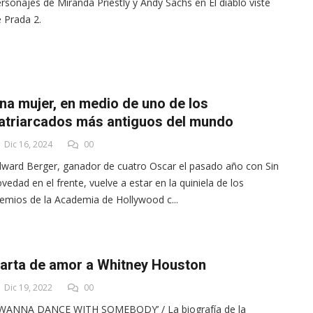
rsonajes de Miranda Priestly y Andy Sachs en El diablo viste
 Prada 2.
na mujer, en medio de uno de los
atriarcados más antiguos del mundo
Dic 16, 2024
00
ward Berger, ganador de cuatro Oscar el pasado año con Sin
vedad en el frente, vuelve a estar en la quiniela de los
emios de la Academia de Hollywood c...
arta de amor a Whitney Houston
Dic 19, 2022
00
I WANNA DANCE WITH SOMEBODY’ / La biografía de la