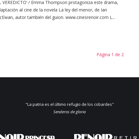
EL VEREDICTO’ / Emma Thompson protagoniza este drama,
aptación al cine de la novela La ley del menor, de Ian
Ewan, autor también del guion. www.cinesrenoir.com L...
Página 1 de 2
"La patria es el último refugio de los cobardes"
Senderos de gloria