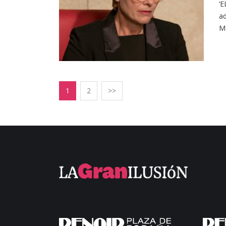
‘
ad
Mc
1
2
>>