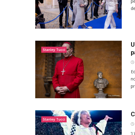
pe
de
U
Stanley Tucci
p
Ed
no
pr
C
Stanley Tucci
‘