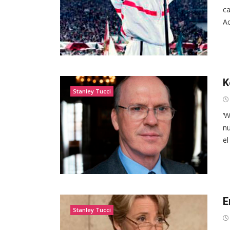
ca
Ac
K
Stanley Tucci
‘W
nu
el
E
Stanley Tucci