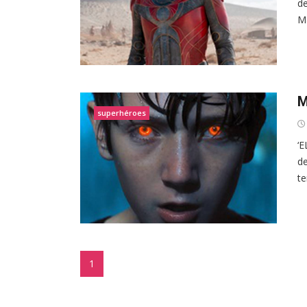
de
Ma
M
superhéroes
‘E
de
te
1