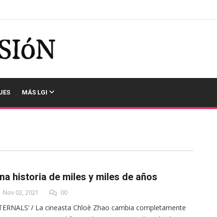
JES
MÁS LGI
na historia de miles y miles de años
Nov 02, 2021
00
TERNALS’ / La cineasta Chloè Zhao cambia completamente