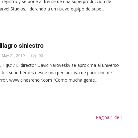
 registro y se pone al frente de una superproducción de
rvel Studios, liderando a un nuevo equipo de supe...
ilagro siniestro
May 21, 2019
00
L HIJO’ / El director David Yarovesky se aproxima al universo
 los superhéroes desde una perspectiva de puro cine de
rror. www.cinesrenoir.com "Como mucha gente...
Página 1 de 1