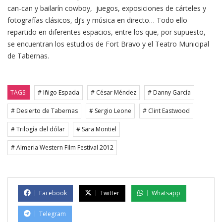
can-can y bailarín cowboy, juegos, exposiciones de cárteles y
fotografías clásicos, dj’s y música en directo… Todo ello
repartido en diferentes espacios, entre los que, por supuesto,
se encuentran los estudios de Fort Bravo y el Teatro Municipal
de Tabernas.
TAGS:
# Iñigo Espada
# César Méndez
# Danny García
# Desierto de Tabernas
# Sergio Leone
# Clint Eastwood
# Trilogía del dólar
# Sara Montiel
# Almeria Western Film Festival 2012
Facebook
Twitter
Whatsapp
Telegram