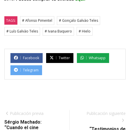
TAGS:
# Afonso Pimentel
# Gonçalo Galvào Teles
# Luís Galvào Teles
# Ivana Baquero
# Hielo
Facebook
Twitter
Whatsapp
Telegram
Publicación previa
Publicación siguiente
Sérgio Machado:
“Cuando el cine
“Testimonios de