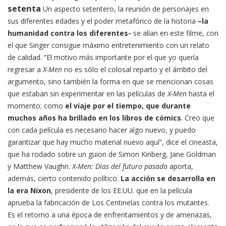
setenta
Un aspecto setentero, la reunión de personajes en
sus diferentes edades y el poder metafórico de la historia
–la
humanidad contra los diferentes-
se alían en este filme, con
el que Singer consigue máximo entretenimiento con un relato
de calidad. “El motivo más importante por el que yo quería
regresar a
X-Men
no es sólo el colosal reparto y el ámbito del
argumento, sino también la forma en que se mencionan cosas
que estaban sin experimentar en las películas de
X-Men
hasta el
momento; como
el viaje por el tiempo, que durante
muchos años ha brillado en los libros de cómics
. Creo que
con cada película es necesario hacer algo nuevo, y puedo
garantizar que hay mucho material nuevo aquí”, dice el cineasta,
que ha rodado sobre un guion de Simon Kinberg, Jane Goldman
y Matthew Vaughn.
X-Men: Días del futuro pasado
aporta,
además, cierto contenido político.
La acción se desarrolla en
la era Nixon
, presidente de los EE.UU. que en la película
aprueba la fabricación de Los Centinelas contra los mutantes.
Es el retorno a una época de enfrentamientos y de amenazas,