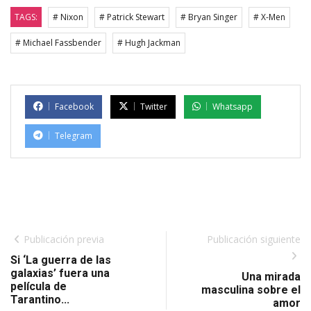
TAGS:
# Nixon
# Patrick Stewart
# Bryan Singer
# X-Men
# Michael Fassbender
# Hugh Jackman
Facebook
Twitter
Whatsapp
Telegram
Publicación previa
Publicación siguiente
Si ‘La guerra de las
galaxias’ fuera una
Una mirada
película de
masculina sobre el
Tarantino...
amor