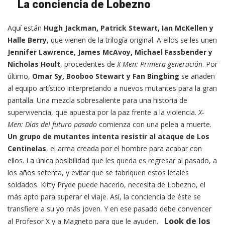
La conciencia de Lobezno
Aquí están
Hugh Jackman, Patrick Stewart, Ian McKellen y
Halle Berry
, que vienen de la trilogía original. A ellos se les unen
Jennifer Lawrence, James McAvoy, Michael Fassbender y
Nicholas Hoult
, procedentes de
X-Men: Primera generación
. Por
último,
Omar Sy, Booboo Stewart y Fan Bingbing
se añaden
al equipo artístico interpretando a nuevos mutantes para la gran
pantalla. Una mezcla sobresaliente para una historia de
supervivencia, que apuesta por la paz frente a la violencia.
X-
Men: Días del futuro pasado
comienza con una pelea a muerte.
Un grupo de mutantes intenta resistir al ataque de Los
Centinelas
, el arma creada por el hombre para acabar con
ellos. La única posibilidad que les queda es regresar al pasado, a
los años setenta, y evitar que se fabriquen estos letales
soldados. Kitty Pryde puede hacerlo, necesita de Lobezno, el
más apto para superar el viaje. Así, la conciencia de éste se
transfiere a su yo más joven. Y en ese pasado debe convencer
Look de los
al Profesor X y a Magneto para que le ayuden.