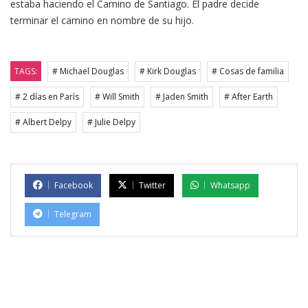
estaba haciendo el Camino de Santiago. El padre decide
terminar el camino en nombre de su hijo.
TAGS:
# Michael Douglas
# Kirk Douglas
# Cosas de familia
# 2 días en París
# Will Smith
# Jaden Smith
# After Earth
# Albert Delpy
# Julie Delpy
Facebook
Twitter
Whatsapp
Telegram