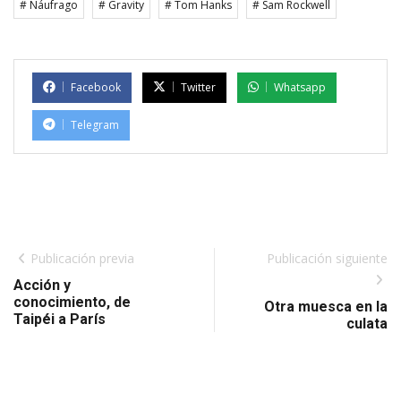
# Náufrago
# Gravity
# Tom Hanks
# Sam Rockwell
Facebook
Twitter
Whatsapp
Telegram
Publicación previa
Publicación siguiente
Acción y
conocimiento, de
Otra muesca en la
Taipéi a París
culata