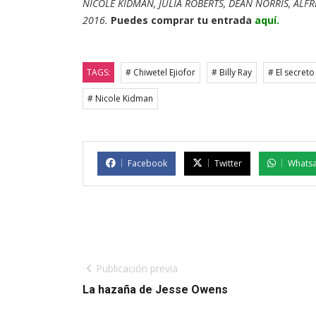
NICOLE KIDMAN, JULIA ROBERTS, DEAN NORRIS, ALFRE
2016.
Puedes comprar tu entrada
aquí.
TAGS:
# Chiwetel Ejiofor
# Billy Ray
# El secret
# Nicole Kidman
Facebook
Twitter
Whats
Publicación previa
La hazaña de Jesse Owens