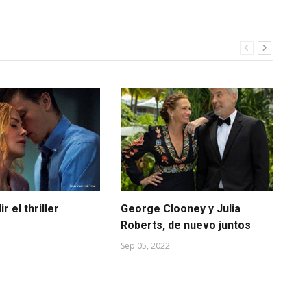
r el thriller
George Clooney y Julia
La
Roberts, de nuevo juntos
de
Ro
Sep 05, 2022
Feb