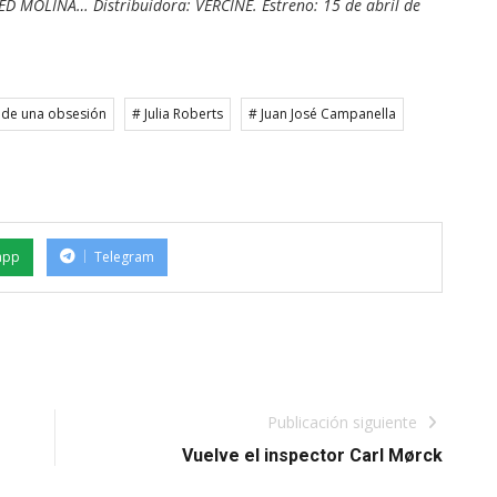
D MOLINA… Distribuidora: VERCINE. Estreno: 15 de abril de
o de una obsesión
# Julia Roberts
# Juan José Campanella
app
Telegram
Publicación siguiente
Vuelve el inspector Carl Mørck