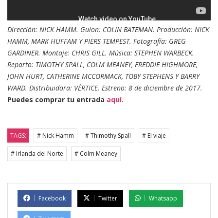
Dirección: NICK HAMM. Guion: COLIN BATEMAN. Producción: NICK
HAMM, MARK HUFFAM Y PIERS TEMPEST. Fotografía: GREG
GARDINER. Montaje: CHRIS GILL. Música: STEPHEN WARBECK.
Reparto: TIMOTHY SPALL, COLM MEANEY, FREDDIE HIGHMORE,
JOHN HURT, CATHERINE MCCORMACK, TOBY STEPHENS Y BARRY
WARD. Distribuidora: VÉRTICE. Estreno: 8 de diciembre de 2017.
Puedes comprar tu entrada
aquí.
TAGS:
# Nick Hamm
# Thimothy Spall
# El viaje
# Irlanda del Norte
# Colm Meaney
Facebook
Twitter
Whatsapp