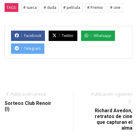
TAGS:
# sueca
# duda
# película
# Premio
# cine
Facebook
Twitter
Whatsapp
Telegram
Publicación previa
Publicación siguiente
Sorteos Club Renoir
(I)
Richard Avedon,
retratos de cine
que capturan el
alma