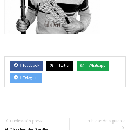
Facebook
Twitter
Whatsapp
Telegram
Publicación previa
Publicación siguiente
El Charles de Gaulle