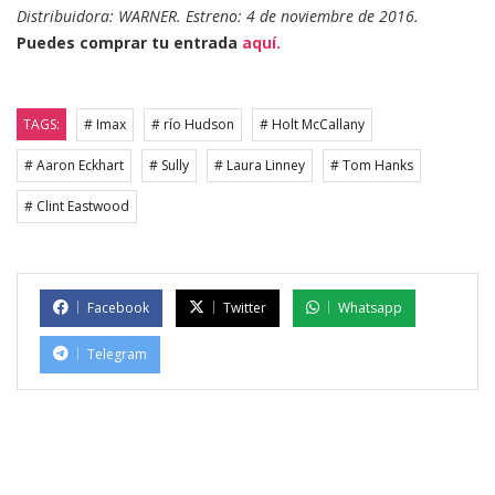
Distribuidora: WARNER. Estreno: 4 de noviembre de 2016.
Puedes comprar tu entrada
aquí.
TAGS:
# Imax
# río Hudson
# Holt McCallany
# Aaron Eckhart
# Sully
# Laura Linney
# Tom Hanks
# Clint Eastwood
Facebook
Twitter
Whatsapp
Telegram