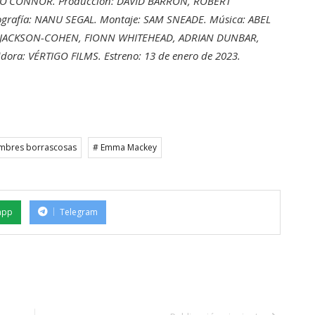
 O'CONNOR. Producción: DAVID BARRON, ROBERT
grafía: NANU SEGAL. Montaje: SAM SNEADE. Música: ABEL
 JACKSON-COHEN, FIONN WHITEHEAD, ADRIAN DUNBAR,
ra: VÉRTIGO FILMS. Estreno: 13 de enero de 2023.
mbres borrascosas
# Emma Mackey
app
Telegram