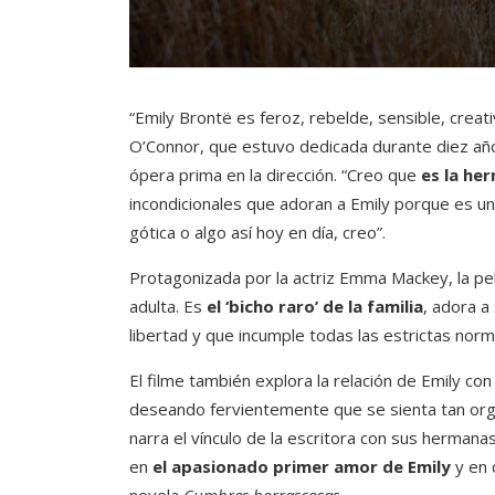
“Emily Brontë es feroz, rebelde, sensible, creati
O’Connor, que estuvo dedicada durante diez año
ópera prima en la dirección. “Creo que
es la he
incondicionales que adoran a Emily porque es u
gótica o algo así hoy en día, creo”.
Protagonizada por la actriz Emma Mackey, la pel
adulta. Es
el ‘bicho raro’ de la familia
, adora a
libertad y que incumple todas las estrictas nor
El filme también explora la relación de Emily co
deseando fervientemente que se sienta tan org
narra el vínculo de la escritora con sus herman
en
el apasionado primer amor de Emily
y en 