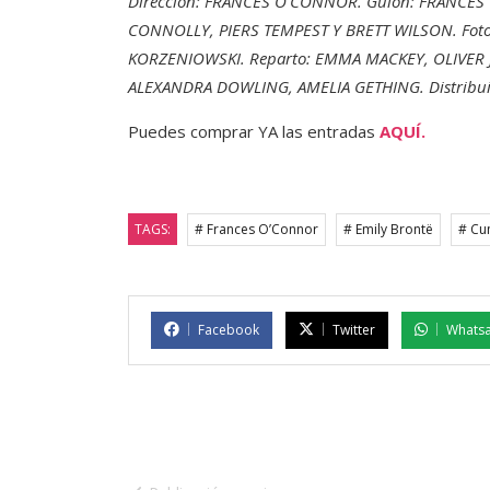
Dirección: FRANCES O'CONNOR. Guion: FRANCES
CONNOLLY, PIERS TEMPEST Y BRETT WILSON. Foto
KORZENIOWSKI. Reparto: EMMA MACKEY, OLIVER
ALEXANDRA DOWLING, AMELIA GETHING. Distribuido
Puedes comprar YA las entradas
AQUÍ.
TAGS:
# Frances O’Connor
# Emily Brontë
# Cu
Facebook
Twitter
Whats