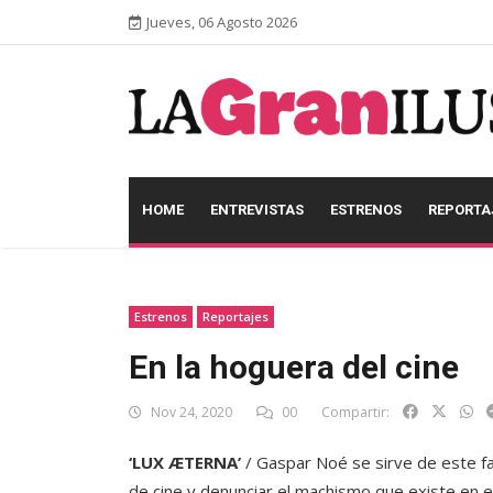
Jueves, 06 Agosto 2026
HOME
ENTREVISTAS
ESTRENOS
REPORTA
Estrenos
Reportajes
En la hoguera del cine
Nov 24, 2020
00
Compartir:
‘LUX ÆTERNA’
/ Gaspar Noé se sirve de este fa
de cine y denunciar el machismo que existe en e