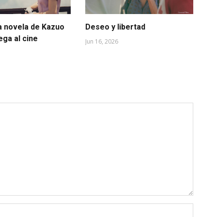
a novela de Kazuo
Deseo y libertad
Ca
lega al cine
mu
Jun 16, 2026
May