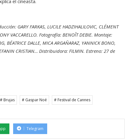
lica el cineasta.
ducción: GARY FARKAS, LUCILE HADZIHALILOVIC, CLÉMENT
NY VACCARELLO. Fotografía: BENOÎT DEBIE. Montaje:
RG, BÉATRICE DALLE, MICA ARGAÑARAZ, YANNICK BONO,
ANIN CRISTIAN… Distribuidora: FILMIN. Estreno: 27 de
# Brujas
# Gaspar Noé
# Festival de Cannes
app
Telegram