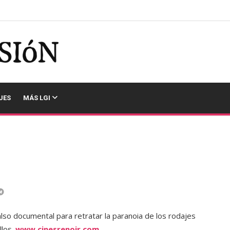
JES
MÁS LGI
lso documental para retratar la paranoia de los rodajes
llos.
www.cinesrenoir.com