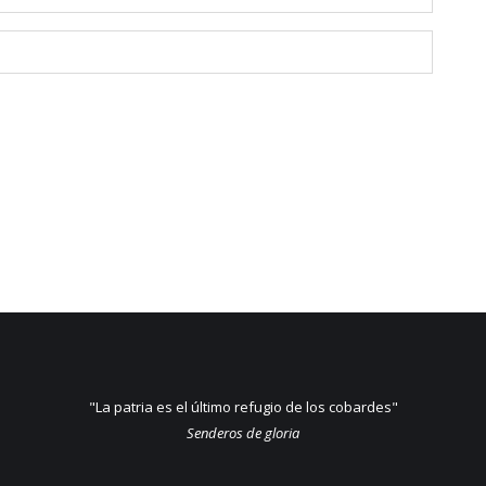
"La patria es el último refugio de los cobardes"
Senderos de gloria