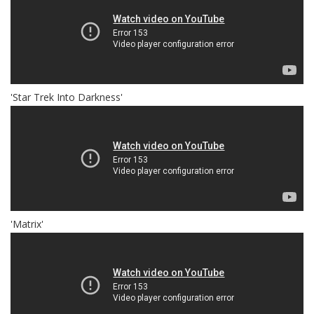
'Star Trek Into Darkness'
'Matrix'