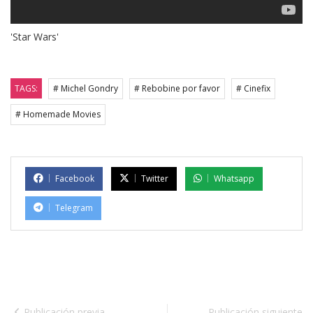
'Star Wars'
TAGS:
# Michel Gondry
# Rebobine por favor
# Cinefix
# Homemade Movies
Facebook
Twitter
Whatsapp
Telegram
Publicación previa
Publicación siguiente