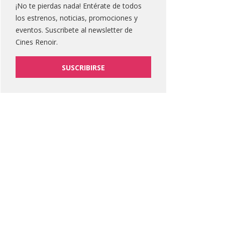
¡No te pierdas nada! Entérate de todos
los estrenos, noticias, promociones y
eventos. Suscribete al newsletter de
Cines Renoir.
Eso no está en la película!"
Vincent Vega es Elvis - 'Pulp
Fiction' y la historia de la
 19, 2013
SUSCRIBIRSE
música en USA
Ene 07, 2013