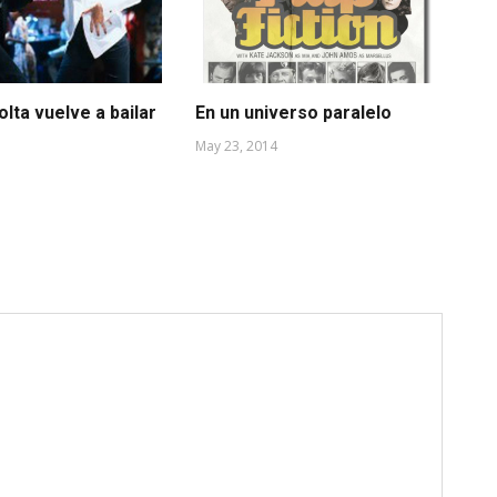
lta vuelve a bailar
En un universo paralelo
"¡
May 23, 2014
Jul