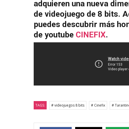
adquieren una nueva dime
de videojuego de 8 bits.
puedes descubrir más hom
de youtube
CINEFIX
.
TAGS:
# videojuegos 8 bits
# Cinefix
# Tarantin