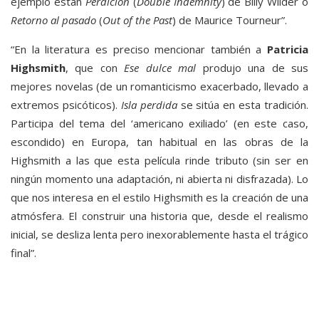
ejemplo están
Perdición
(
Double Indemnity
) de Billy Wilder o
Retorno al pasado
(
Out of the Past
) de Maurice Tourneur”.
“En la literatura es preciso mencionar también a
Patricia
Highsmith
, que con
Ese dulce mal
produjo una de sus
mejores novelas (de un romanticismo exacerbado, llevado a
extremos psicóticos).
Isla perdida
se sitúa en esta tradición.
Participa del tema del ‘americano exiliado’ (en este caso,
escondido) en Europa, tan habitual en las obras de la
Highsmith a las que esta película rinde tributo (sin ser en
ningún momento una adaptación, ni abierta ni disfrazada). Lo
que nos interesa en el estilo Highsmith es la creación de una
atmósfera. El construir una historia que, desde el realismo
inicial, se desliza lenta pero inexorablemente hasta el trágico
final”.