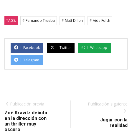
TAGS:
# Fernando Trueba
# Matt Dillon
# Aida Folch
Facebook
Twitter
Whatsapp
Telegram
Publicación previa
Publicación siguiente
Zoë Kravitz debuta
en la dirección con
Jugar con la
un thriller muy
realidad
oscuro