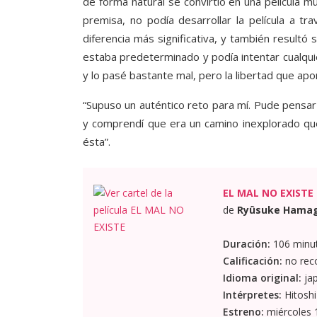
de forma natural se convirtió en una película m
premisa, no podía desarrollar la película a t
diferencia más significativa, y también resultó
estaba predeterminado y podía intentar cualqui
y lo pasé bastante mal, pero la libertad que a
“Supuso un auténtico reto para mí. Pude pensar
y comprendí que era un camino inexplorado q
ésta”.
EL MAL NO EXISTE
de
Ryûsuke Hamag
Duración:
106 minu
Calificación:
no rec
Idioma original:
ja
Intérpretes:
Hitoshi
Estreno:
miércoles 