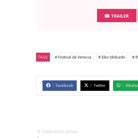
TRAILER
TAGS:
# Festival de Venecia
# Eiko Ishibashi
# 
Facebook
Twitter
Whats
Publicación previa