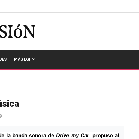
JES
MÁS LGI
úsica
 de la banda sonora de
Drive my Car
, propuso al