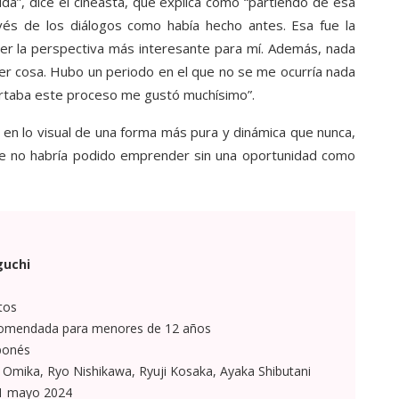
uda”, dice el cineasta, que explica cómo “partiendo de esa
ravés de los diálogos como había hecho antes. Esa fue la
 ser la perspectiva más interesante para mí. Además, nada
er cosa. Hubo un periodo en el que no se me ocurría nada
portaba este proceso me gustó muchísimo”.
 en lo visual de una forma más pura y dinámica que nunca,
ue no habría podido emprender sin una oportunidad como
uchi
tos
omendada para menores de 12 años
ponés
 Omika, Ryo Nishikawa, Ryuji Kosaka, Ayaka Shibutani
1 mayo 2024