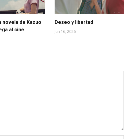
a novela de Kazuo
Deseo y libertad
Ca
lega al cine
mu
Jun 16, 2026
May