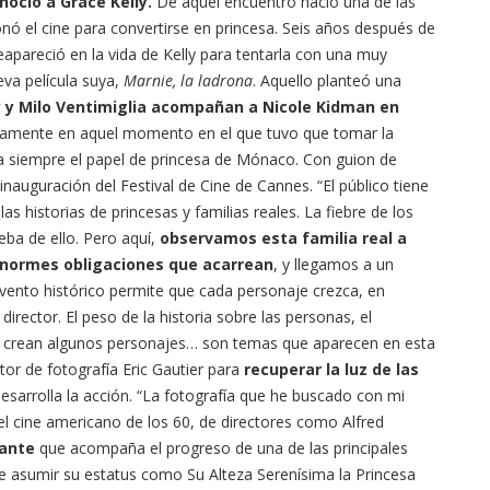
noció a Grace Kelly.
De aquel encuentro nació una de las
nó el cine para convertirse en princesa. Seis años después de
eapareció en la vida de Kelly para tentarla con una muy
eva película suya,
Marnie, la ladrona
. Aquello planteó una
 y Milo Ventimiglia acompañan a Nicole Kidman en
justamente en aquel momento en el que tuvo que tomar la
a siempre el papel de princesa de Mónaco. Con guion de
inauguración del Festival de Cine de Cannes. “El público tiene
as historias de princesas y familias reales. La fiebre de los
eba de ello. Pero aquí,
observamos esta familia real a
 enormes obligaciones que acarrean
, y llegamos a un
ento histórico permite que cada personaje crezca, en
director. El peso de la historia sobre las personas, el
e crean algunos personajes… son temas que aparecen en esta
ctor de fotografía Eric Gautier para
recuperar la luz de las
esarrolla la acción. “La fotografía que he buscado con mi
a del cine americano de los 60, de directores como Alfred
gante
que acompaña el progreso de una de las principales
 de asumir su estatus como Su Alteza Serenísima la Princesa