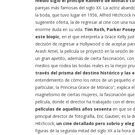
medio siglo el príncipe Rainiero de Mónaco co
parejas más famosas del siglo XX. La actriz abando
la boda, que tuvo lugar en 1956, Alfred Hitchcock r
sugerente oferta, la de regresar al cine con una nu
enorme duda en su vida.
Tim Roth, Parker Posey
este biopic
, en el que interpreta a Grace Kelly 
decisión de regresar a Hollywood o de aceptar par
Arash Amel, la película se proyectó en la sesión de 
un gran apetito, además de cierta fascinación, con l
medios que rodea las bodas reales es la mejor pru
través del prisma del destino histórico y las
entendimiento de cómo los retos de un pequeño ev
particular, la Princesa Grace de Mónaco”, explica el 
magnetismo de ciertas mujeres, la fascinación qu
película, donde el director ha trabajado con el dire
películas de aquellos años sesenta
en que se d
principal director de fotografía, Eric Gautier, es l
Hitchcock;
un cine detallado pero sobrio y ele
figuras de la segunda mitad del siglo XX a la hora