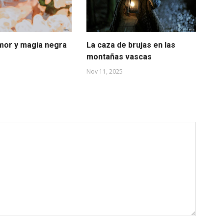
mor y magia negra
La caza de brujas en las
El
montañas vascas
de
Nov 11, 2025
Oct