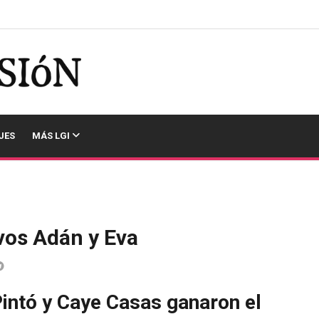
JES
MÁS LGI
evos Adán y Eva
Pintó y Caye Casas ganaron el