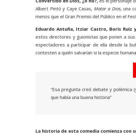
Convertido en Dios, ¿o no?,
es el personaje de
Albert Pintó y Caye Casas,
Matar a Dios
, una c
menos que el Gran Premio del Público en el Fest
Eduardo Antuña, Itziar Castro, Boris Ruiz 
estos directores y guionistas que ponen a sus ‘c
espectadores a participar de ella desde la bu
contesten a quién salvarían si la especie human
“Esa pregunta creó debate y polémica (y
que había una buena historia”
La historia de esta comedia comienza con un