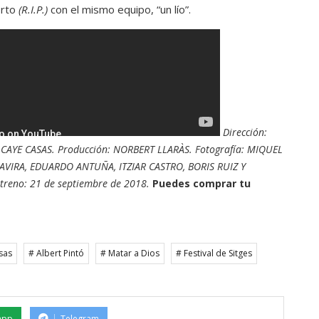
orto
(R.I.P.)
con el mismo equipo, “un lío”.
Dirección:
 CAYE CASAS. Producción: NORBERT LLARÀS. Fotografía: MIQUEL
GAVIRA, EDUARDO ANTUÑA, ITZIAR CASTRO, BORIS RUIZ Y
treno: 21 de septiembre de 2018.
Puedes comprar tu
sas
# Albert Pintó
# Matar a Dios
# Festival de Sitges
app
Telegram