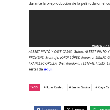
durante la preproducción de la peli rodaron el c
ALBERT PINTÓ Y CAYE CASAS. Guion: ALBERT PINTÓ Y
PROHENS. Montaje: JORDI LÓPEZ. Reparto: EMILIO 
FRANCESC ORELLA. Distribuidora: FESTIVAL FILMS. Es
entrada
aquí.
TAGS:
# Itziar Castro
# Emilio Gavira
# Caye Ca
Facebook
Twitter
Whats