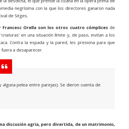
 la desdicha, el que prende la cizaña en la ópera prima de
omedia negrísima con la que los directores ganaron nada
ival de Sitges.
y Francesc Orella son los otros cuatro cómplices
de
riaturas’ en una situación límite y, de paso, invitan a los
taca. Contra la espada y la pared, les presiona para que
a fuera a desaparecer.
 alguna pelea entre parejas). Se dieron cuenta de
a discusión agria, pero divertida, de un matrimonio,