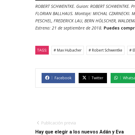
ROBERT SCHWENTKE. Guion: ROBERT SCHWENTKE. Prod
FLORIAN BALLHAUS. Montaje: MICHAL CZARNECKI. 
PESCHEL, FREDERICK LAU, BERN HÖLSCHER, WALDEMA
Estreno: 21 de septiembre de 2018.
Puedes compra
TAGS:
# Max Hubacher
# Robert Schwentke
# E
Facebook
Twitter
Whats
Publicación previa
Hay que elegir a los nuevos Adán y Eva