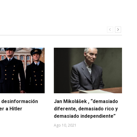
e desinformación
Jan Mikolášek , “demasiado
El
r a Hitler
diferente, demasiado rico y
Su
demasiado independiente”
Sep
Ago 10, 2021