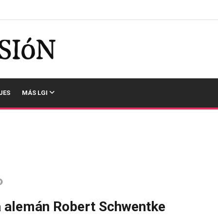
JES
MÁS LGI
ta alemán Robert Schwentke