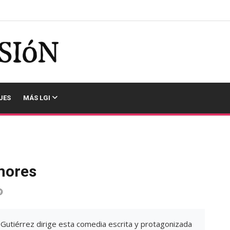
JES
MÁS LGI
mores
Gutiérrez dirige esta comedia escrita y protagonizada