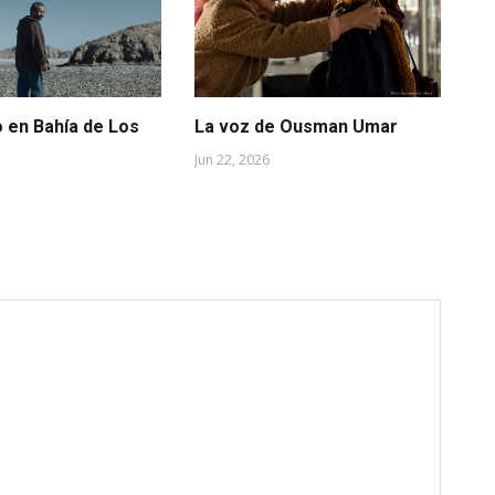
o en Bahía de Los
La voz de Ousman Umar
La
fe
Jun 22, 2026
Jun