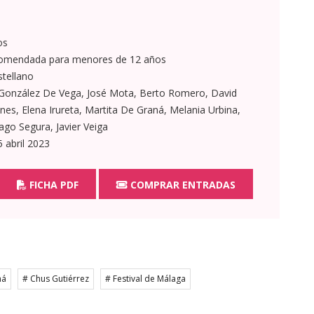
os
omendada para menores de 12 años
tellano
onzález De Vega, José Mota, Berto Romero, David
es, Elena Irureta, Martita De Graná, Melania Urbina,
go Segura, Javier Veiga
 abril 2023
FICHA PDF
COMPRAR ENTRADAS
ná
# Chus Gutiérrez
# Festival de Málaga