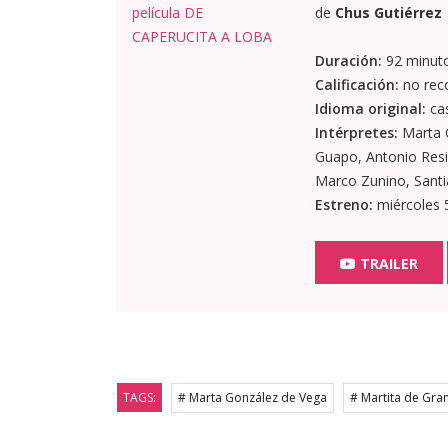
de
Chus Gutiérrez
Duración:
92 minut
Calificación:
no rec
Idioma original:
cas
Intérpretes:
Marta G
Guapo, Antonio Resin
Marco Zunino, Santia
Estreno:
miércoles 5
TRAILER
TAGS:
# Marta González de Vega
# Martita de Gra