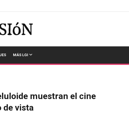
JES
MÁS LGI
eluloide muestran el cine
 de vista