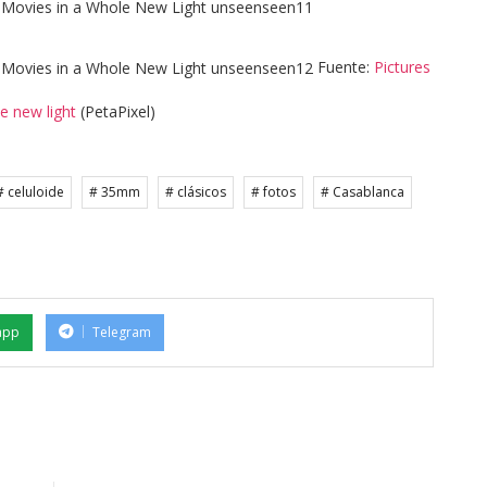
Fuente:
Pictures
le new light
(PetaPixel)
# celuloide
# 35mm
# clásicos
# fotos
# Casablanca
app
Telegram