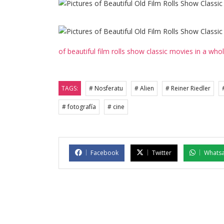
of beautiful film rolls show classic movies in a who
TAGS:
# Nosferatu
# Alien
# Reiner Riedler
# fotografía
# cine
Facebook
Twitter
Whats