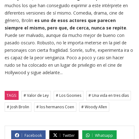
muchos los que han conseguido exprimir a este intérprete en
diferentes versiones de sí mismo. Comedia, drama, cine de
género, Brolin
es uno de esos actores que parecen
siempre el mismo, pero que, de cerca, nunca se repite
.
Puede ser malvado, aunque da mucho mejor de bueno con
pasado oscuro. Robusto, no le importa meterse en la piel de
personajes con cierta fragilidad. Sonríe, sufre, experimenta ira o
es capaz de la peor venganza. Poco a poco y casi sin hacer
ruido se ha colocado en un lugar de privilegio en el cine de
Hollywood y sigue adelante...
TAGS:
# Valor de Ley
# Los Goonies
# Una vida en tres días
# Josh Brolin
# los hermanos Coen
# Woody Allen
Facebook
Twitter
Whatsapp