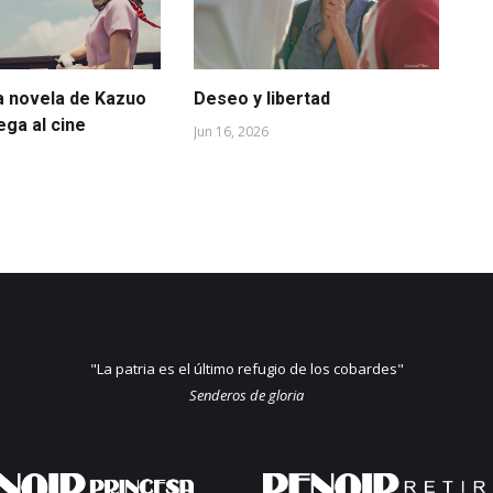
a novela de Kazuo
Deseo y libertad
Ca
lega al cine
mu
Jun 16, 2026
May
"La patria es el último refugio de los cobardes"
Senderos de gloria