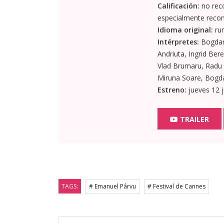
Calificación:
no reco
especialmente recom
Idioma original:
ru
Intérpretes:
Bogdan 
Andriuta, Ingrid Ber
Vlad Brumaru, Radu 
Miruna Soare, Bogda
Estreno:
jueves 12 
TRAILER
TAGS:
# Emanuel Pârvu
# Festival de Cannes