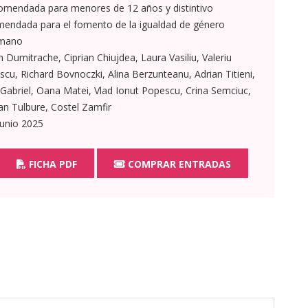
mendada para menores de 12 años y distintivo
endada para el fomento de la igualdad de género
mano
Dumitrache, Ciprian Chiujdea, Laura Vasiliu, Valeriu
escu, Richard Bovnoczki, Alina Berzunteanu, Adrian Titieni,
Gabriel, Oana Matei, Vlad Ionut Popescu, Crina Semciuc,
n Tulbure, Costel Zamfir
junio 2025
FICHA PDF
COMPRAR ENTRADAS