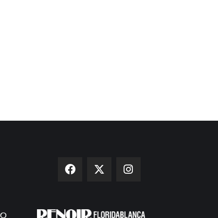
stigada por querer ser una
Bullying, una historia de
jer libre
terror
 19, 2026
Abr 28, 2026