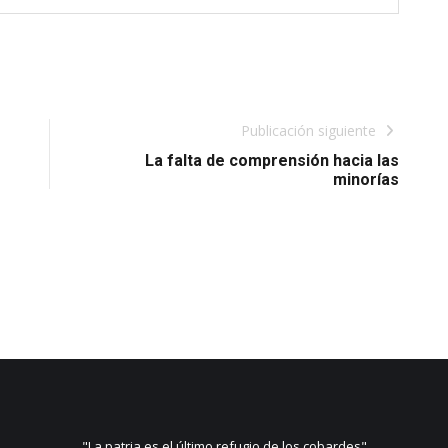
Publicación siguiente
La falta de comprensión hacia las
minorías
"La patria es el último refugio de los cobardes"