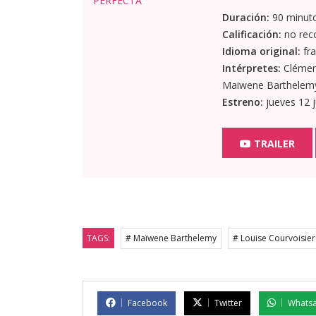
Duración:
90 minut
Calificación:
no rec
Idioma original:
fra
Intérpretes:
Clément
Maiwene Barthelemy,
Estreno:
jueves 12 
TRAILER
TAGS:
# Maïwene Barthelemy
# Louise Courvoisier
Facebook
Twitter
Whats