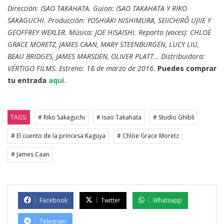
Dirección: ISAO TAKAHATA. Guion: ISAO TAKAHATA Y RIKO
SAKAGUCHI. Producción: YOSHIAKI NISHIMURA, SEIICHIRÔ UJIIE Y
GEOFFREY WEXLER. Música: JOE HISAISHI. Reparto (voces): CHLOË
GRACE MORETZ, JAMES CAAN, MARY STEENBURGEN, LUCY LIU,
BEAU BRIDGES, JAMES MARSDEN, OLIVER PLATT… Distribuidora:
VÉRTIGO FILMS. Estreno: 18 de marzo de 2016.
Puedes comprar
tu entrada
aquí.
TAGS:
# Riko Sakaguchi
# Isao Takahata
# Studio Ghibli
# El cuento de la princesa Kaguya
# Chlöe Grace Moretz
# James Caan
Facebook
Twitter
Whatsapp
Telegram