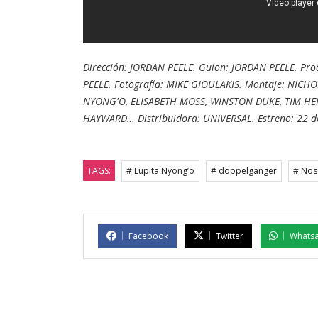
Dirección: JORDAN PEELE. Guion: JORDAN PEELE. Pr
PEELE. Fotografía: MIKE GIOULAKIS. Montaje: NIC
NYONG'O, ELISABETH MOSS, WINSTON DUKE, TIM HEI
HAYWARD… Distribuidora: UNIVERSAL. Estreno: 22 d
TAGS:
# Lupita Nyong’o
# doppelgänger
# Nos
Facebook
Twitter
Whats