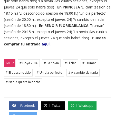
que solo habrá dos) ‘La novia’ (las cuatro sesiones, excepto el
jueves 24 que solo habrá dos)
En PRINCESA
‘El clan’ (sesión de
18:15 h.) ‘El desconocido’ (sesión de 18:00 h.) ‘Un día perfecto’
(sesión de 20:00 h., excepto el jueves 24) ‘A cambio de nada’
(sesión de 18:30 h.)
En RENOIR FLORIDABLANCA
‘Truman’
(sesión de 20:15 h., excepto el jueves 24) ‘La novia’ (las cuatro
sesiones, excepto el jueves 24 que solo habrá dos)
Puedes
comprar tu entrada
aquí.
TAGS:
# Goya 2016
# La novia
# El clan
# Truman
# El desconocido
# Un día perfecto
# A cambio de nada
# Nadie quiere la noche
Facebook
Twitter
Whatsapp